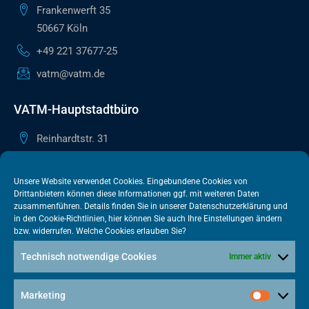
Frankenwerft 35
50667 Köln
+49 221 37677-25
vatm@vatm.de
VATM-Hauptstadtbüro
Reinhardtstr. 31
10117 Berlin
+49 30 505615-38
Unsere Website verwendet Cookies. Eingebundene Cookies von
Drittanbietern können diese Informationen ggf. mit weiteren Daten
berlin@vatm.de
zusammenführen. Details finden Sie in unserer
Datenschutzerklärung
und
in den
Cookie-Richtlinien
, hier können Sie auch Ihre Einstellungen ändern
bzw. widerrufen. Welche Cookies erlauben Sie?
VATM-Büro Brüssel
Technisch notwendige Cookies
Immer aktiv
„House of Competition“ Rue de Trèves 49-51
1040 Brüssel · BELGIEN
Marketing
+32 2 446 00 77