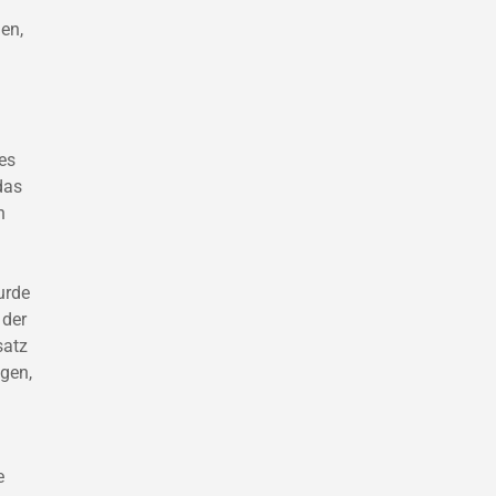
en,
es
das
h
urde
 der
satz
gen,
e