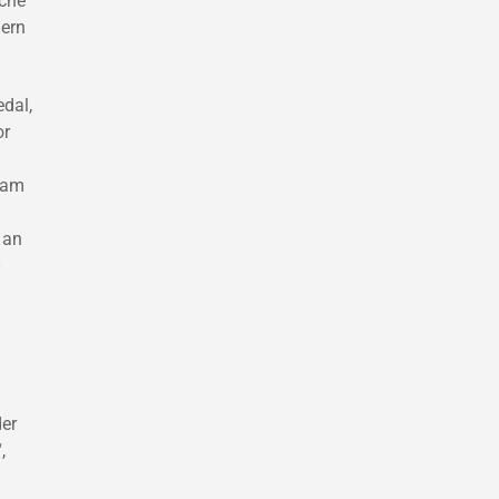
sche
uern
dal,
or
r am
 an
–
der
,