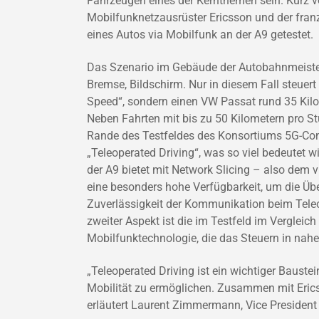
Fahrzeugen eines der Kernthemen sein. Kurz v
Mobilfunknetzausrüster Ericsson und der fran
eines Autos via Mobilfunk an der A9 getestet.
Das Szenario im Gebäude der Autobahnmeistere
Bremse, Bildschirm. Nur in diesem Fall steuer
Speed“, sondern einen VW Passat rund 35 Kilo
Neben Fahrten mit bis zu 50 Kilometern pro St
Rande des Testfeldes des Konsortiums 5G-Co
„Teleoperated Driving“, was so viel bedeutet 
der A9 bietet mit Network Slicing – also dem v
eine besonders hohe Verfügbarkeit, um die Üb
Zuverlässigkeit der Kommunikation beim Tele
zweiter Aspekt ist die im Testfeld im Vergleic
Mobilfunktechnologie, die das Steuern in nahe
„Teleoperated Driving ist ein wichtiger Baus
Mobilität zu ermöglichen. Zusammen mit Erics
erläutert Laurent Zimmermann, Vice President