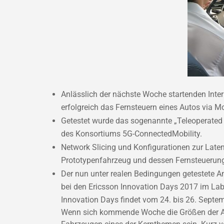
Anlässlich der nächste Woche startenden Inte
erfolgreich das Fernsteuern eines Autos via M
Getestet wurde das sogenannte „Teleoperated
des Konsortiums 5G-ConnectedMobility.
Network Slicing und Konfigurationen zur Lat
Prototypenfahrzeug und dessen Fernsteuerung s
Der nun unter realen Bedingungen getestete 
bei den Ericsson Innovation Days 2017 im Lab
Innovation Days findet vom 24. bis 26. Septem
Wenn sich kommende Woche die Größen der Auto