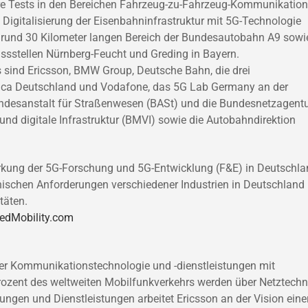
 Tests in den Bereichen Fahrzeug-zu-Fahrzeug-Kommunikation
Digitalisierung der Eisenbahninfrastruktur mit 5G-Technologie
 rund 30 Kilometer langen Bereich der Bundesautobahn A9 sowi
sstellen Nürnberg-Feucht und Greding in Bayern.
s sind Ericsson, BMW Group, Deutsche Bahn, die drei
nica Deutschland und Vodafone, das 5G Lab Germany an der
undesanstalt für Straßenwesen (BASt) und die Bundesnetzagent
nd digitale Infrastruktur (BMVI) sowie die Autobahndirektion
ärkung der 5G-Forschung und 5G-Entwicklung (F&E) in Deutschl
nischen Anforderungen verschiedener Industrien in Deutschland 
täten.
edMobility.com
der Kommunikationstechnologie und -dienstleistungen mit
rozent des weltweiten Mobilfunkverkehrs werden über Netztechn
ungen und Dienstleistungen arbeitet Ericsson an der Vision eine