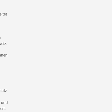
itet
n
h
eiz.
innen
satz
n und
ert.