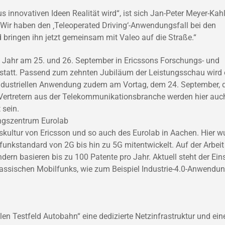
 innovativen Ideen Realität wird“, ist sich Jan-Peter Meyer-Kahl
 „Wir haben den ‚Teleoperated Driving‘-Anwendungsfall bei den
 bringen ihn jetzt gemeinsam mit Valeo auf die Straße.“
m Jahr am 25. und 26. September in Ericssons Forschungs- und
statt. Passend zum zehnten Jubiläum der Leistungsschau wird 
industriellen Anwendung zudem am Vortag, dem 24. September, 
 Vertretern aus der Telekommunikationsbranche werden hier auc
 sein.
ngszentrum Eurolab
skultur von Ericsson und so auch des Eurolab in Aachen. Hier w
funkstandard von 2G bis hin zu 5G mitentwickelt. Auf der Arbeit
ern basieren bis zu 100 Patente pro Jahr. Aktuell steht der Ein
lassischen Mobilfunks, wie zum Beispiel Industrie-4.0-Anwendun
en Testfeld Autobahn“ eine dedizierte Netzinfrastruktur und ein