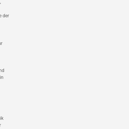
,
e der
ur
and
in
ik
r