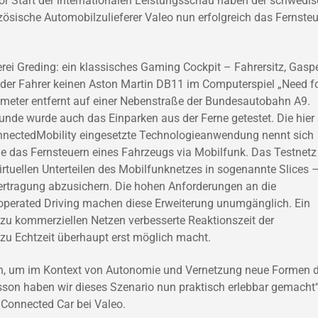
or Start der internationalen Leistungsschau haben der schwedi
zösische Automobilzulieferer Valeo nun erfolgreich das Fernste
i Greding: ein klassisches Gaming Cockpit – Fahrersitz, Gaspe
t der Fahrer keinen Aston Martin DB11 im Computerspiel „Need f
meter entfernt auf einer Nebenstraße der Bundesautobahn A9.
unde wurde auch das Einparken aus der Ferne getestet. Die hie
nnectedMobility eingesetzte Technologieanwendung nennt sich
wie das Fernsteuern eines Fahrzeugs via Mobilfunk. Das Testnetz
irtuellen Unterteilen des Mobilfunknetzes in sogenannte Slices 
ertragung abzusichern. Die hohen Anforderungen an die
operated Driving machen diese Erweiterung unumgänglich. Ein
h zu kommerziellen Netzen verbesserte Reaktionszeit der
zu Echtzeit überhaupt erst möglich macht.
tein, um im Kontext von Autonomie und Vernetzung neue Formen 
son haben wir dieses Szenario nun praktisch erlebbar gemacht“
 Connected Car bei Valeo.