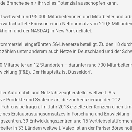
jede Branche sein / ihr volles Potenzial ausschöpfen kann.
weltweit rund 95.000 Mitarbeiterinnen und Mitarbeiter und arbe
wirtschaftete Ericsson einen Nettoumsatz von 210,8 Milliarde
kholm und der NASDAQ in New York gelistet.
r kommerziell eingeführten 5G-Livenetze beteiligt. Zu den 18 durc
it zählen unter anderem auch Netze in Deutschland und der Schw
0 Mitarbeiter an 12 Standorten – darunter rund 700 Mitarbeiter
icklung (F&E). Der Hauptsitz ist Düsseldorf.
aller Automobil- und Nutzfahrzeughersteller weltweit. Als
ve Produkte und Systeme an, die zur Reduzierung der CO2-
 Fahrens beitragen. Im Jahr 2018 erzielte der Konzern einen Um
 seines Erstausrüstungsumsatzes in Forschung und Entwicklung.
ngszentren, 39 Entwicklungszentren und 15 Vertriebsplattforme
iter in 33 Ländern weltweit. Valeo ist an der Pariser Börse noti