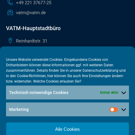
+49 221 37677-25
vatm@vatm.de
VATM-Hauptstadtbüro
Reinhardtstr. 31
10117 Berlin
+49 30 505615-38
Unsere Website verwendet Cookies. Eingebundene Cookies von
Drittanbietern können diese Informationen ggf. mit weiteren Daten
berlin@vatm.de
zusammenführen. Details finden Sie in unserer
Datenschutzerklärung
und
in den
Cookie-Richtlinien
, hier können Sie auch Ihre Einstellungen ändern
bzw. widerrufen. Welche Cookies erlauben Sie?
VATM-Büro Brüssel
Technisch notwendige Cookies
Immer aktiv
„House of Competition“ Rue de Trèves 49-51
1040 Brüssel · BELGIEN
Marketing
+32 2 446 00 77
vatm@vatm.de
Alle Cookies