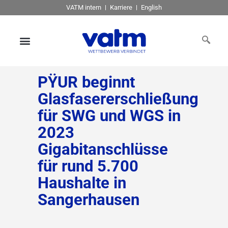
VATM intern
Karriere
English
PŸUR beginnt
Glasfasererschließung
für SWG und WGS in
2023
Gigabitanschlüsse
für rund 5.700
Haushalte in
Sangerhausen