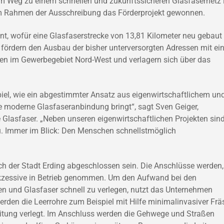
 dem Weg zu einem schnellen und zukunftssicheren Glasfasernetz 
 im Rahmen der Ausschreibung das Förderprojekt gewonnen.
nt, wofür eine Glasfaserstrecke von 13,81 Kilometer neu gebaut
rdern den Ausbau der bisher unterversorgten Adressen mit ein
en im Gewerbegebiet Nord-West und verlagern sich über das
spiel, wie ein abgestimmter Ansatz aus eigenwirtschaftlichem un
 moderne Glasfaseranbindung bringt“, sagt Sven Geiger,
lasfaser. „Neben unseren eigenwirtschaftlichen Projekten sind
. Immer im Blick: Den Menschen schnellstmöglich
ch der Stadt Erding abgeschlossen sein. Die Anschlüsse werden,
sukzessive in Betrieb genommen. Um den Aufwand bei den
en und Glasfaser schnell zu verlegen, nutzt das Unternehmen
rden die Leerrohre zum Beispiel mit Hilfe minimalinvasiver Frä
leitung verlegt. Im Anschluss werden die Gehwege und Straßen