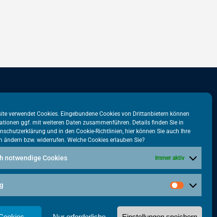
stadtbüro
VATM-Büro Brüssel
ite verwendet Cookies. Eingebundene Cookies von Drittanbietern können
ationen ggf. mit weiteren Daten zusammenführen. Details finden Sie in
tr. 31
„House of Competition“
nschutzerklärung
und in den
Cookie-Richtlinien
, hier können Sie auch Ihre
n ändern bzw. widerrufen. Welche Cookies erlauben Sie?
lin
Rue de Trèves 49-51
1040 Brüssel · BELGIEN
h notwendige Cookies
Immer aktiv
5615-38
+32 2 446 00 77
tm.de
g
vatm@vatm.de
 Cookies
Nur erforderliche
Einstellungen speichern