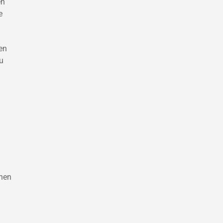
en
e
en
u
nnen