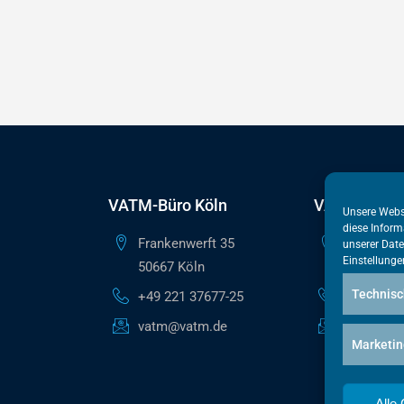
VATM-Büro Köln
VATM-Haupt
Unsere Webs
diese Inform
Frankenwerft 35
Reinhardts
unserer
Date
Einstellunge
50667 Köln
10117 Ber
Technisc
+49 221 37677-25
+49 30 50
vatm@vatm.de
berlin@va
Marketin
Alle