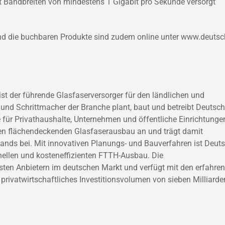
t Bandbreiten von mindestens 1 Gigabit pro Sekunde versorgt
und die buchbaren Produkte sind zudem online unter www.deutsc
t der führende Glasfaserversorger für den ländlichen und
und Schrittmacher der Branche plant, baut und betreibt Deutsc
 für Privathaushalte, Unternehmen und öffentliche Einrichtunge
 den flächendeckenden Glasfaserausbau an und trägt damit
lands bei. Mit innovativen Planungs- und Bauverfahren ist Deut
nellen und kosteneffizienten FTTH-Ausbau. Die
ten Anbietern im deutschen Markt und verfügt mit den erfahre
rivatwirtschaftliches Investitionsvolumen von sieben Milliarde