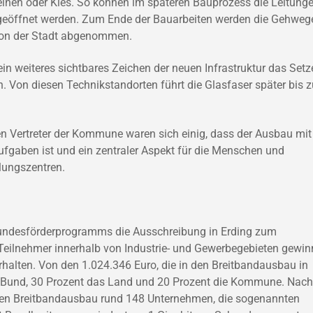
teinen oder Kies. So können im späteren Bauprozess die Leitung
geöffnet werden. Zum Ende der Bauarbeiten werden die Gehweg
 von der Stadt abgenommen.
n weiteres sichtbares Zeichen der neuen Infrastruktur das Setz
. Von diesen Technikstandorten führt die Glasfaser später bis z
n Vertreter der Kommune waren sich einig, dass der Ausbau mit
aufgaben ist und ein zentraler Aspekt für die Menschen und
lungszentren.
undesförderprogramms die Ausschreibung in Erding zum
Teilnehmer innerhalb von Industrie- und Gewerbegebieten gewi
halten. Von den 1.024.346 Euro, die in den Breitbandausbau in
der Bund, 30 Prozent das Land und 20 Prozent die Kommune. Nach
en Breitbandausbau rund 148 Unternehmen, die sogenannten