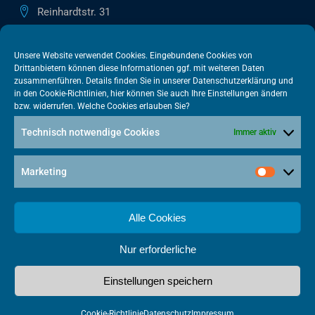
Reinhardtstr. 31
10117 Berlin
+49 30 505615-38
Unsere Website verwendet Cookies. Eingebundene Cookies von
Drittanbietern können diese Informationen ggf. mit weiteren Daten
berlin@vatm.de
zusammenführen. Details finden Sie in unserer
Datenschutzerklärung
und
in den
Cookie-Richtlinien
, hier können Sie auch Ihre Einstellungen ändern
bzw. widerrufen. Welche Cookies erlauben Sie?
VATM-Büro Brüssel
Technisch notwendige Cookies
Immer aktiv
„House of Competition“ Rue de Trèves 49-51
1040 Brüssel · BELGIEN
Marketing
+32 2 446 00 77
vatm@vatm.de
Alle Cookies
Nur erforderliche
Datenschutz
Impressum
Cookies
Einstellungen speichern
Made with
by Punktkom Werbeagentur
Cookie-Richtlinie
Datenschutz
Impressum