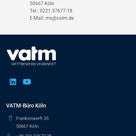
50667 Köln
Tel.: 0221 37677-18
E-Mail:
ms@vatm.de
VATM-Büro Köln
Frankenwerft 35
50667 Köln