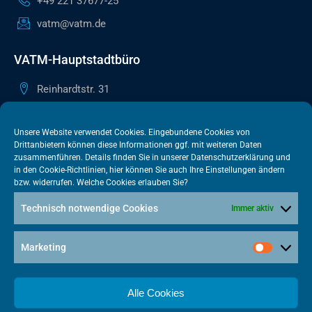
+49 221 37677-25
vatm@vatm.de
VATM-Hauptstadtbüro
Reinhardtstr. 31
10117 Berlin
+49 30 505615-38
Unsere Website verwendet Cookies. Eingebundene Cookies von
Drittanbietern können diese Informationen ggf. mit weiteren Daten
berlin@vatm.de
zusammenführen. Details finden Sie in unserer
Datenschutzerklärung
und
in den
Cookie-Richtlinien
, hier können Sie auch Ihre Einstellungen ändern
bzw. widerrufen. Welche Cookies erlauben Sie?
VATM-Büro Brüssel
Technisch notwendige Cookies
Immer aktiv
„House of Competition“ Rue de Trèves 49-51
1040 Brüssel · BELGIEN
Marketing
+32 2 446 00 77
vatm@vatm.de
Alle Cookies