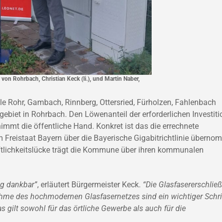
von Rohrbach, Christian Keck (li.), und Martin Naber,
le Rohr, Gambach, Rinnberg, Ottersried, Fürholzen, Fahlenbach
biet in Rohrbach. Den Löwenanteil der erforderlichen Investit
immt die öffentliche Hand. Konkret ist das die errechnete
om Freistaat Bayern über die Bayerische Gigabitrichtlinie übern
aftlichkeitslücke trägt die Kommune über ihren kommunalen
ng dankbar”
, erläutert Bürgermeister Keck.
“Die Glasfasererschlie
ahme des hochmodernen Glasfasernetzes sind ein wichtiger Schri
 gilt sowohl für das örtliche Gewerbe als auch für die