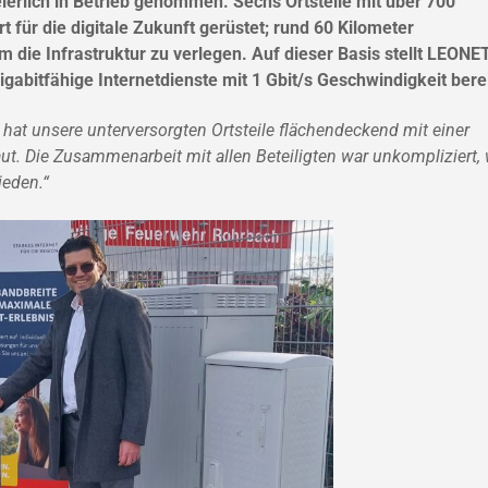
erlich in Betrieb genommen. Sechs Ortsteile mit über 700
 für die digitale Zukunft gerüstet; rund 60 Kilometer
m die Infrastruktur zu verlegen. Auf dieser Basis stellt LEONE
abitfähige Internetdienste mit 1 Gbit/s Geschwindigkeit berei
hat unsere unterversorgten Ortsteile flächendeckend mit einer
t. Die Zusammenarbeit mit allen Beteiligten war unkompliziert, 
ieden.“