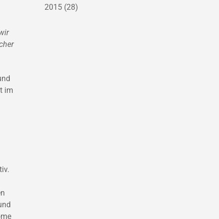
2015
(28)
wir
cher
und
t im
iv.
en
 und
Home