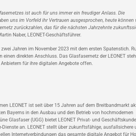
fasernetzes ist auch für uns immer ein freudiger Anlass. Die
en uns im Vorfeld ihr Vertrauen ausgesprochen, heute können 
ernetz zurückzahlen, das für die nächsten Jahrzehnte zukunftssi
 Martin Naber, LEONET-Geschäftsführer.
vor zwei Jahren im November 2023 mit dem ersten Spatenstich. R
 einen direkten Anschluss. Das Glasfasernetz der LEONET steh
nbietern für ihre digitalen Angebote offen.
n LEONET ist seit über 15 Jahren auf dem Breitbandmarkt akt
ieten Bayerns in den Ausbau und den Betrieb von hochmodernen
rüne Glasfaser (UGG) bietet LEONET Privat- und Geschäftskund
Dienste an. LEONET stellt über zukunftsfähige, ausfallsichere
ellen Internetverbindungen das gesamte digitale Angebot für 