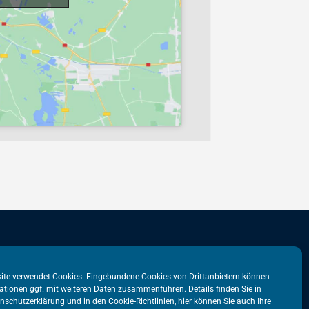
stadtbüro
VATM-Büro Brüssel
ite verwendet Cookies. Eingebundene Cookies von Drittanbietern können
ationen ggf. mit weiteren Daten zusammenführen. Details finden Sie in
tr. 31
„House of Competition“
nschutzerklärung
und in den
Cookie-Richtlinien
, hier können Sie auch Ihre