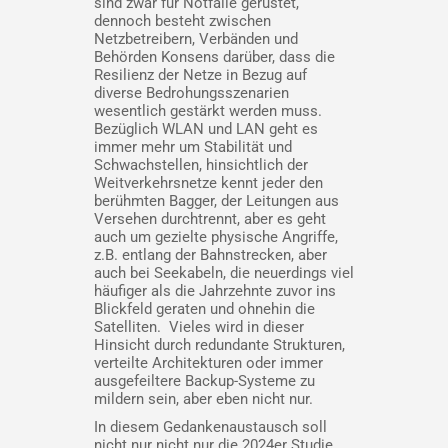
sind zwar für Notfälle gerüstet,
dennoch besteht zwischen
Netzbetreibern, Verbänden und
Behörden Konsens darüber, dass die
Resilienz der Netze in Bezug auf
diverse Bedrohungsszenarien
wesentlich gestärkt werden muss.
Bezüglich WLAN und LAN geht es
immer mehr um Stabilität und
Schwachstellen, hinsichtlich der
Weitverkehrsnetze kennt jeder den
berühmten Bagger, der Leitungen aus
Versehen durchtrennt, aber es geht
auch um gezielte physische Angriffe,
z.B. entlang der Bahnstrecken, aber
auch bei Seekabeln, die neuerdings viel
häufiger als die Jahrzehnte zuvor ins
Blickfeld geraten und ohnehin die
Satelliten. Vieles wird in dieser
Hinsicht durch redundante Strukturen,
verteilte Architekturen oder immer
ausgefeiltere Backup-Systeme zu
mildern sein, aber eben nicht nur.
In diesem Gedankenaustausch soll
nicht nur nicht nur die 2024er Studie