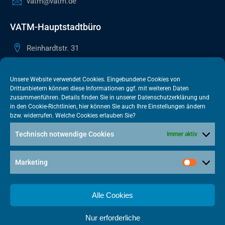
vatm@vatm.de
VATM-Hauptstadtbüro
Reinhardtstr. 31
10117 Berlin
+49 30 505615-38
Unsere Website verwendet Cookies. Eingebundene Cookies von
Drittanbietern können diese Informationen ggf. mit weiteren Daten
berlin@vatm.de
zusammenführen. Details finden Sie in unserer
Datenschutzerklärung
und
in den
Cookie-Richtlinien
, hier können Sie auch Ihre Einstellungen ändern
bzw. widerrufen. Welche Cookies erlauben Sie?
VATM-Büro Brüssel
Technisch notwendige Cookies
Immer aktiv
„House of Competition“ Rue de Trèves 49-51
1040 Brüssel · BELGIEN
Marketing
+32 2 446 00 77
vatm@vatm.de
Alle Cookies
Nur erforderliche