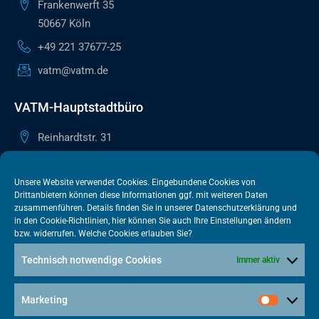
Frankenwerft 35
50667 Köln
+49 221 37677-25
vatm@vatm.de
VATM-Hauptstadtbüro
Reinhardtstr. 31
10117 Berlin
+49 30 505615-38
Unsere Website verwendet Cookies. Eingebundene Cookies von
Drittanbietern können diese Informationen ggf. mit weiteren Daten
berlin@vatm.de
zusammenführen. Details finden Sie in unserer
Datenschutzerklärung
und
in den
Cookie-Richtlinien
, hier können Sie auch Ihre Einstellungen ändern
bzw. widerrufen. Welche Cookies erlauben Sie?
VATM-Büro Brüssel
Technisch notwendige Cookies
Immer aktiv
„House of Competition“ Rue de Trèves 49-51
1040 Brüssel · BELGIEN
Marketing
+32 2 446 00 77