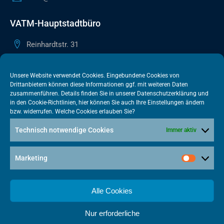
VATM-Hauptstadtbüro
Reinhardtstr. 31
10117 Berlin
+49 30 505615-38
Unsere Website verwendet Cookies. Eingebundene Cookies von
Drittanbietern können diese Informationen ggf. mit weiteren Daten
berlin@vatm.de
zusammenführen. Details finden Sie in unserer
Datenschutzerklärung
und
in den
Cookie-Richtlinien
, hier können Sie auch Ihre Einstellungen ändern
bzw. widerrufen. Welche Cookies erlauben Sie?
VATM-Büro Brüssel
Technisch notwendige Cookies
Immer aktiv
„House of Competition“ Rue de Trèves 49-51
1040 Brüssel · BELGIEN
Marketing
+32 2 446 00 77
vatm@vatm.de
Alle Cookies
Nur erforderliche