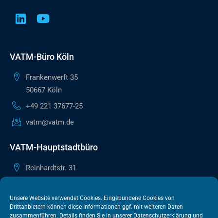
VATM-Büro Köln
Frankenwerft 35
50667 Köln
+49 221 37677-25
vatm@vatm.de
VATM-Hauptstadtbüro
Reinhardtstr. 31
10117 Berlin
+49 30 505615-38
Unsere Website verwendet Cookies. Eingebundene Cookies von
Drittanbietern können diese Informationen ggf. mit weiteren Daten
berlin@vatm.de
zusammenführen. Details finden Sie in unserer
Datenschutzerklärung
und