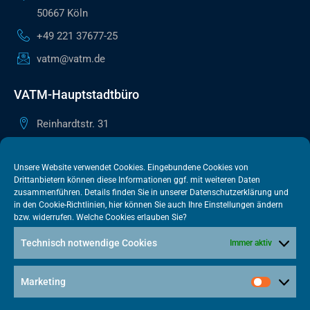
50667 Köln
+49 221 37677-25
vatm@vatm.de
VATM-Hauptstadtbüro
Reinhardtstr. 31
10117 Berlin
+49 30 505615-38
Unsere Website verwendet Cookies. Eingebundene Cookies von
Drittanbietern können diese Informationen ggf. mit weiteren Daten
berlin@vatm.de
zusammenführen. Details finden Sie in unserer
Datenschutzerklärung
und
in den
Cookie-Richtlinien
, hier können Sie auch Ihre Einstellungen ändern
bzw. widerrufen. Welche Cookies erlauben Sie?
VATM-Büro Brüssel
Technisch notwendige Cookies
Immer aktiv
„House of Competition“ Rue de Trèves 49-51
1040 Brüssel · BELGIEN
Marketing
+32 2 446 00 77