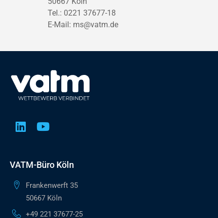
50667 Köln
Tel.: 0221 37677-18
E-Mail:
ms@vatm.de
VATM-Büro Köln
Frankenwerft 35
50667 Köln
+49 221 37677-25