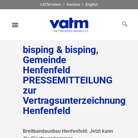
VATM intern
Karriere
English
bisping & bisping,
Gemeinde
Henfenfeld
PRESSEMITTEILUNG
zur
Vertragsunterzeichnung
Henfenfeld
Breitbandausbau Henfenfeld: Jetzt kann