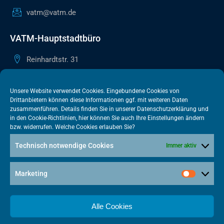
vatm@vatm.de
VATM-Hauptstadtbüro
Reinhardtstr. 31
10117 Berlin
+49 30 505615-38
Unsere Website verwendet Cookies. Eingebundene Cookies von
Drittanbietern können diese Informationen ggf. mit weiteren Daten
berlin@vatm.de
zusammenführen. Details finden Sie in unserer
Datenschutzerklärung
und
in den
Cookie-Richtlinien
, hier können Sie auch Ihre Einstellungen ändern
bzw. widerrufen. Welche Cookies erlauben Sie?
VATM-Büro Brüssel
Technisch notwendige Cookies
Immer aktiv
„House of Competition“ Rue de Trèves 49-51
1040 Brüssel · BELGIEN
Marketing
+32 2 446 00 77
vatm@vatm.de
Alle Cookies