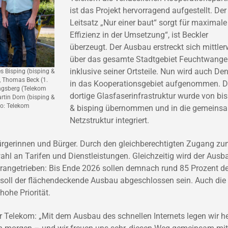
ist das Projekt hervorragend aufgestellt. Der
Leitsatz „Nur einer baut“ sorgt für maximale
Effizienz in der Umsetzung“, ist Beckler
überzeugt. Der Ausbau erstreckt sich mittler
über das gesamte Stadtgebiet Feuchtwang
inklusive seiner Ortsteile. Nun wird auch Den
s Bisping (bisping &
), Thomas Beck (1.
in das Kooperationsgebiet aufgenommen. D
ngsberg (Telekom
dortige Glasfaserinfrastruktur wurde von bi
rtin Dorn (bisping &
o: Telekom
& bisping übernommen und in die gemeins
Netzstruktur integriert.
e Bürgerinnen und Bürger. Durch den gleichberechtigten Zugang z
swahl an Tarifen und Dienstleistungen. Gleichzeitig wird der Ausb
orangetrieben: Bis Ende 2026 sollen demnach rund 85 Prozent de
soll der flächendeckende Ausbau abgeschlossen sein. Auch die
hohe Priorität.
er Telekom: „Mit dem Ausbau des schnellen Internets legen wir h