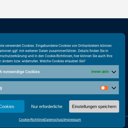
stadtbüro
VATM-Büro Brüssel
ite verwendet Cookies. Eingebundene Cookies von Drittanbietern können
ationen ggf. mit weiteren Daten zusammenführen. Details finden Sie in
tr. 31
„House of Competition“
nschutzerklärung
und in den
Cookie-Richtlinien
, hier können Sie auch Ihre
n ändern bzw. widerrufen. Welche Cookies erlauben Sie?
lin
Rue de Trèves 49-51
1040 Brüssel · BELGIEN
h notwendige Cookies
Immer aktiv
5615-38
+32 2 446 00 77
tm.de
g
vatm@vatm.de
 Cookies
Nur erforderliche
Einstellungen speichern
Cookie-Richtlinie
Datenschutz
Impressum
Made with
by Punktkom Werbeagentur