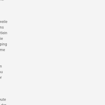
weile
ens
tlein
ie
sping
ame
um
au
r
eute