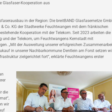
e Glasfaser-Kooperation aus
lasfaserausbau in der Region: Die breitBAND Glasfasernetze Gmb
 & Co. KG der Stadtwerke Feuchtwangen mit dem fränkischen
e bestehende Kooperation mit der Telekom. Seit 2023 arbeiten die
ng und der Telekom, um Feuchtwangens Kernstadt mit
rgen. „Mit der Ausweitung unserer erfolgreichen Zusammenarbei
zukauf in unserer Nachbarkommune Dentlein am Forst setzen wi
astruktur zielgerichtet fort“, erklärte Feuchtwangens erster
an
erer
r die
imat“,
en wir
auf