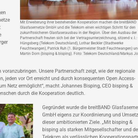
gen
netze
Mit Erweiterung ihrer bestehenden Kooperation machen die breitBAND
t
Glasfasernetze GmbH und die Telekom einen wichtigen Schritt für den
zukunftssicheren Glasfaserausbau in der Region. Über den Ausbau der
e
Partnerschaft freuten sich bei der Vertragsunterzeichnung, sitzend v. l.:
rger
Hüngsberg (Telekom Deutschland), Lothar Beckler (Stadtwerke
Feuchtwangen), Patrick Ruh (1. Bürgermeister Stadt Feuchtwangen) u
Martin Dorn (bisping & bisping). Foto: Telekom Deutschland/Markus Jo
n voranzubringen. Unsere Partnerschaft zeigt, wie der regionale
, jeden vor Ort erreicht und durch konsequenten Open Access-
zum Netz ermöglicht“, macht Johannes Bisping, CEO bisping &
enschen durch die Kooperation deutlich.
Gegründet wurde die breitBAND Glasfaserne
GmbH eigens zur Koordinierung und Umset
dieser ambitionierten Ziele. „Mit bisping &
bisping als starken Mitgesellschafter und de
Telekom als verlässlichen Kooperationspart