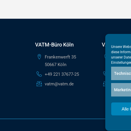
VATM-Büro Köln
VATM-Haupt
Unsere Webs
diese Inform
Frankenwerft 35
Reinhardts
unserer
Date
Einstellunge
50667 Köln
10117 Ber
Technisc
+49 221 37677-25
+49 30 50
vatm@vatm.de
berlin@va
Marketin
Alle