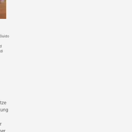
 Guido
nd
dl
tze
zung
r
ner