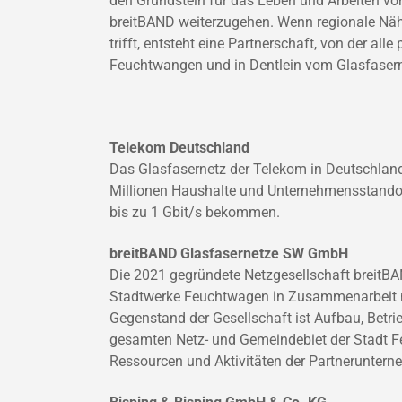
den Grundstein für das Leben und Arbeiten vo
breitBAND weiterzugehen. Wenn regionale Näh
trifft, entsteht eine Partnerschaft, von der al
Feuchtwangen und in Dentlein vom Glasfasernet
Telekom Deutschland
Das Glasfasernetz der Telekom in Deutschland
Millionen Haushalte und Unternehmensstandor
bis zu 1 Gbit/s bekommen.
breitBAND Glasfasernetze SW GmbH
Die 2021 gegründete Netzgesellschaft breitBA
Stadtwerke Feuchtwagen in Zusammenarbeit mi
Gegenstand der Gesellschaft ist Aufbau, Betri
gesamten Netz- und Gemeindebiet der Stadt F
Ressourcen und Aktivitäten der Partneruntern