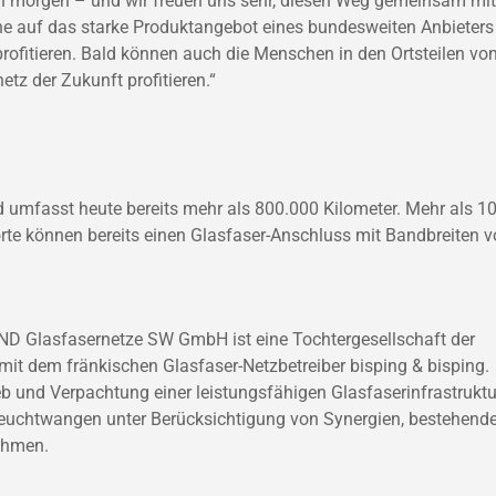
n morgen – und wir freuen uns sehr, diesen Weg gemeinsam mit
e auf das starke Produktangebot eines bundesweiten Anbieters
le profitieren. Bald können auch die Menschen in den Ortsteilen vo
z der Zukunft profitieren.“
 umfasst heute bereits mehr als 800.000 Kilometer. Mehr als 10
te können bereits einen Glasfaser-Anschluss mit Bandbreiten 
ND Glasfasernetze SW GmbH ist eine Tochtergesellschaft der
t dem fränkischen Glasfaser-Netzbetreiber bisping & bisping.
eb und Verpachtung einer leistungsfähigen Glasfaserinfrastruktu
euchtwangen unter Berücksichtigung von Synergien, bestehend
ehmen.