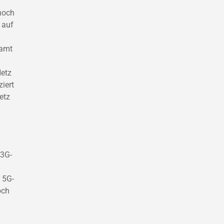
noch
 auf
samt
Netz
iert
etz
 3G-
d 5G-
och