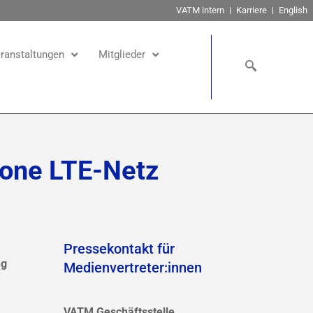
VATM intern
Karriere
English
ranstaltungen
Mitglieder
fone LTE-Netz
Pressekontakt für
ng
Medienvertreter:innen
VATM Geschäftsstelle