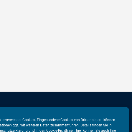
stadtbüro
VATM-Büro Brüssel
ite verwendet Cookies. Eingebundene Cookies von Drittanbietern können
ationen ggf. mit weiteren Daten zusammenführen. Details finden Sie in
tr. 31
„House of Competition“
nschutzerklärung
und in den
Cookie-Richtlinien
, hier können Sie auch Ihre