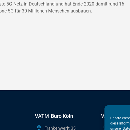
rste 5G-Netz in Deutschland und hat Ende 2020 damit rund 16
fone 5G für 30 Millionen Menschen ausbauen.
VATM-Büro Köln
VATM-Haupt
Unsere Webs
diese Inform
Frankenwerft 35
Reinhardts
unserer
Date