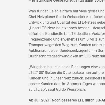
– Kristallklare Gesprächsqualität dank Voice
Was für den Laien einfach nur viele große und
Chef-Netzplaner Guido Weissbrich ein Lächeln 
Entwicklung und Qualität des LTE-Netzes gebe
„Unser LTE-Netz ist jetzt noch besser – deuts
sofort die Bandbreite für LTE deutlich. Vodaf
Frequenzband und erweitert es um 5 MHz auf je
Transportwege: den Weg zum Kunden und zurüc
Auktionsrunde der Bundesnetzagentur im Somm
Durchschnittsgeschwindigkeit im LTE-Netz du
„Wir geben heute in beide Richtungen eine zus
LTE2100‘ fließen die Datenpakete nun auf drei
Kunden und in unser Netz zurück. Besonders in
unsere Kunden das. Im Sommer fügen wir noch 
zu LTE ab“, sagt Guido Weissbrich.
Ab Juli 2021: Noch besseres LTE durch 3G-A