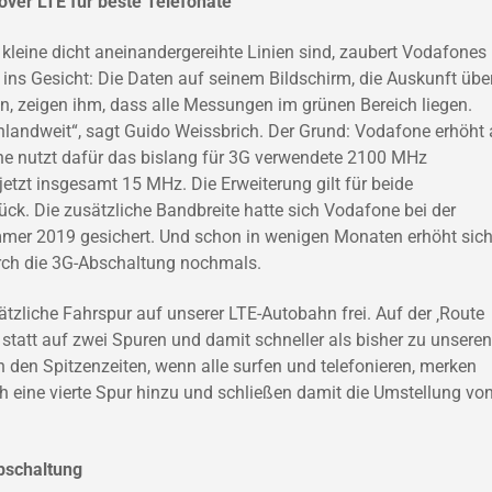
 over LTE für beste Telefonate
 kleine dicht aneinandergereihte Linien sind, zaubert Vodafones
ins Gesicht: Die Daten auf seinem Bildschirm, die Auskunft über
n, zeigen ihm, dass alle Messungen im grünen Bereich liegen.
chlandweit“, sagt Guido Weissbrich. Der Grund: Vodafone erhöht
one nutzt dafür das bislang für 3G verwendete 2100 MHz
tzt insgesamt 15 MHz. Die Erweiterung gilt für beide
k. Die zusätzliche Bandbreite hatte sich Vodafone bei der
er 2019 gesichert. Und schon in wenigen Monaten erhöht sich
rch die 3G-Abschaltung nochmals.
ätzliche Fahrspur auf unserer LTE-Autobahn frei. Auf der ‚Route
 statt auf zwei Spuren und damit schneller als bisher zu unseren
 den Spitzenzeiten, wenn alle surfen und telefonieren, merken
eine vierte Spur hinzu und schließen damit die Umstellung vo
bschaltung