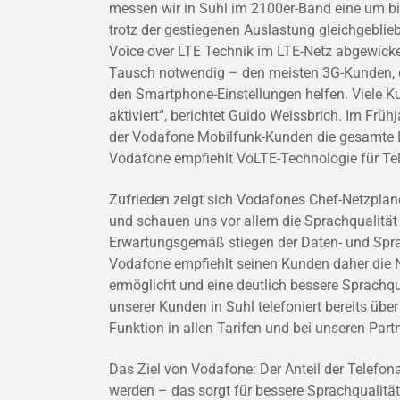
messen wir in Suhl im 2100er-Band eine um bis
trotz der gestiegenen Auslastung gleichgeblie
Voice over LTE Technik im LTE-Netz abgewicke
Tausch notwendig – den meisten 3G-Kunden, d
den Smartphone-Einstellungen helfen. Viele 
aktiviert“, berichtet Guido Weissbrich. Im Früh
der Vodafone Mobilfunk-Kunden die gesamte 
Vodafone empfiehlt VoLTE-Technologie für Te
Zufrieden zeigt sich Vodafones Chef-Netzplane
und schauen uns vor allem die Sprachqualitä
Erwartungsgemäß stiegen der Daten- und Spra
Vodafone empfiehlt seinen Kunden daher die N
ermöglicht und eine deutlich bessere Sprachqu
unserer Kunden in Suhl telefoniert bereits über
Funktion in allen Tarifen und bei unseren Partn
Das Ziel von Vodafone: Der Anteil der Telefona
werden – das sorgt für bessere Sprachqualitä