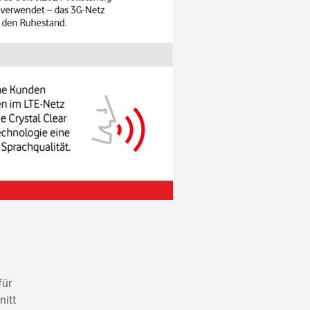
für
nitt