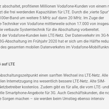
abschaltet, profitieren Millionen Vodafone-Kunden von einem 
t die frei werdenden Kapazitäten für LTE. Durch die ‚vierte Spur‘
 2100er-Band um weitere 5 MHz auf dann 20 MHz. Im Zuge der
e-Techniker von Vodafone mittlerweile schon 17.000 von insge
e verbaute Systemtechnik für die Abschaltung vorbereitet.
t der Vodafone-Kunden kein LTE-Netz. Der Datenverkehr im 3G-
G-Abschaltung im Frühjahr 2020 hat er sich um die Hälfte reduz
t des gesamten mobilen Datenverkehrs im Vodafone-Mobilfunkn
 auf LTE
schaltungszeitpunkt einen sanften Wechsel ins LTE-Netz. Alle
en Internetzugang ins wesentlich bessere LTE-Netz. Alte SIM-
Netzbetreiber kostenlos. Zudem gibt es für alle, die vom LTE- un
ielle Smartphone-Angebote für 3G. Auch Geschäftskunden, die n
e Sorgen machen – sie werden beim Umstieg ebenso intensiv