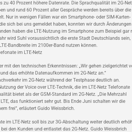
 zu 40 Prozent höhere Datenrate. Die Sprachqualität im 2G-Netz
ben und rund 60 Prozent aller Gespräche werden bereits über die
lt. Nur in wenigen Fällen war ein Smartphone- oder SIM-Karten-
ie sich bei uns gemeldet haben, konnten wir durch Änderungen
Kunden haben die LTE-Nutzung im Smartphone zum Beispiel gar 
jahr wird Suhl voraussichtlich die erste Stadt Deutschlands sein, 
LTE-Bandbreite im 2100er-Band nutzen können.
lefonate im LTE-Netz
r mit den technischen Erkenntnissen: „Wir gehen zielgerichtet v
t und das erhöhte Datenaufkommen im 2G-Netz an.“
chverkehr im 2G-Netz während der Testphase deutlich an.
utzung der Voice over LTE-Technik, die im LTE-Netz Telefonate
alität bietet als der GSM-Standard im 2G-Netz. „Die Mehrzahl
 LTE, das funktioniert sehr gut. Bis Ende Juni schalten wir die
ern frei“, erläutert Guido Weissbrich.
te im LTE-Netz soll bis zur 3G-Abschaltung weiter deutlich erhö
t bei den Kunden und entlastet das 2G-Netz. Guido Weissbrich