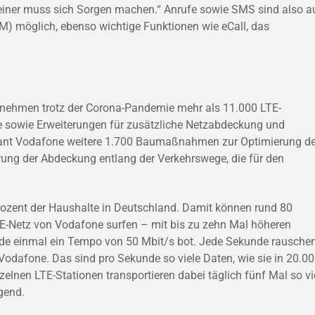
, keiner muss sich Sorgen machen.“ Anrufe sowie SMS sind also 
) möglich, ebenso wichtige Funktionen wie eCall, das
nehmen trotz der Corona-Pandemie mehr als 11.000 LTE-
te sowie Erweiterungen für zusätzliche Netzabdeckung und
lant Vodafone weitere 1.700 Baumaßnahmen zur Optimierung d
rung der Abdeckung entlang der Verkehrswege, die für den
rozent der Haushalte in Deutschland. Damit können rund 80
E-Netz von Vodafone surfen – mit bis zu zehn Mal höheren
ade einmal ein Tempo von 50 Mbit/s bot. Jede Sekunde rausche
odafone. Das sind pro Sekunde so viele Daten, wie sie in 20.0
elnen LTE-Stationen transportieren dabei täglich fünf Mal so vi
gend.