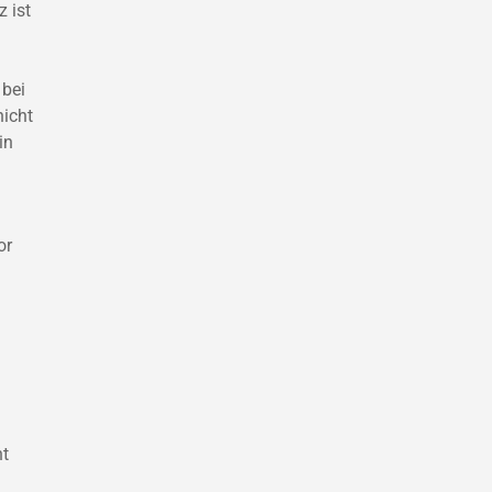
 ist
 bei
nicht
in
or
ht