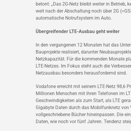
betont: „Das 2G-Netz bleibt weiter in Betrieb
weit nach der Abschaltung noch über 2G (=GSM
automatische Notrufsystem im Auto.
Übergreifender LTE-Ausbau geht weiter
In den vergangenen 12 Monaten hat das Unter
Bauprojekte realisiert, darunter Neubauprojek
Netzkapazität. Für die kommenden Monate p
LTE-Netzes. Im Fokus steht auch die Verbesse
Netzausbau besonders herausfordernd sind.
Vodafone erreicht mit seinem LTE-Netz 98,6 P
Millionen Menschen mit ihren Telefonen im LT
Geschwindigkeiten als zum Start, als LTE ger
Gigabyte Daten durch das Mobilfunknetz von V
vollgeschriebene Bücher hineinpassen. Die einz
Daten, wie noch vor fünf Jahren. Tendenz stei