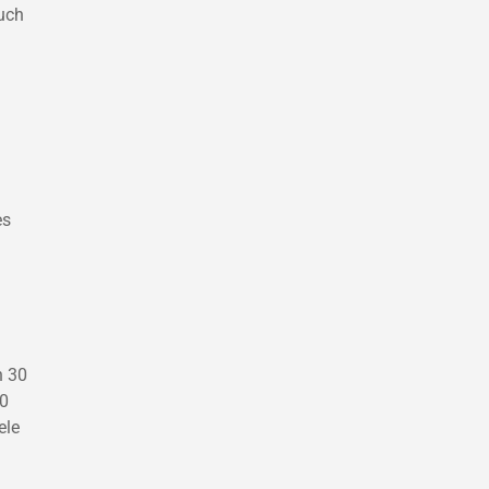
auch
es
n 30
00
ele