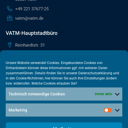
+49 221 37677-25
vatm@vatm.de
VATM-Hauptstadtbüro
Reinhardtstr. 31
10117 Berlin
+49 30 505615-38
Unsere Website verwendet Cookies. Eingebundene Cookies von
Drittanbietern können diese Informationen ggf. mit weiteren Daten
berlin@vatm.de
zusammenführen. Details finden Sie in unserer
Datenschutzerklärung
und
in den
Cookie-Richtlinien
, hier können Sie auch Ihre Einstellungen ändern
bzw. widerrufen. Welche Cookies erlauben Sie?
VATM-Büro Brüssel
Technisch notwendige Cookies
Immer aktiv
„House of Competition“ Rue de Trèves 49-51
1040 Brüssel · BELGIEN
Marketing
+32 2 446 00 77
vatm@vatm.de