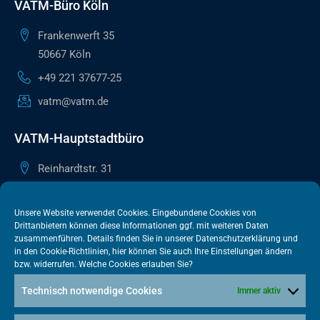
VATM-Büro Köln
Frankenwerft 35
50667 Köln
+49 221 37677-25
vatm@vatm.de
VATM-Hauptstadtbüro
Reinhardtstr. 31
10117 Berlin
+49 30 505615-38
Unsere Website verwendet Cookies. Eingebundene Cookies von
Drittanbietern können diese Informationen ggf. mit weiteren Daten
berlin@vatm.de
zusammenführen. Details finden Sie in unserer
Datenschutzerklärung
und
in den
Cookie-Richtlinien
, hier können Sie auch Ihre Einstellungen ändern
bzw. widerrufen. Welche Cookies erlauben Sie?
VATM-Büro Brüssel
Technisch notwendige Cookies
Immer aktiv
„House of Competition“ Rue de Trèves 49-51
1040 Brüssel · BELGIEN