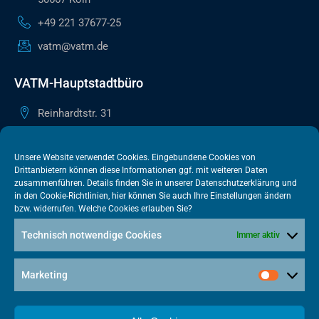
+49 221 37677-25
vatm@vatm.de
VATM-Hauptstadtbüro
Reinhardtstr. 31
10117 Berlin
+49 30 505615-38
Unsere Website verwendet Cookies. Eingebundene Cookies von
Drittanbietern können diese Informationen ggf. mit weiteren Daten
berlin@vatm.de
zusammenführen. Details finden Sie in unserer
Datenschutzerklärung
und
in den
Cookie-Richtlinien
, hier können Sie auch Ihre Einstellungen ändern
bzw. widerrufen. Welche Cookies erlauben Sie?
VATM-Büro Brüssel
Technisch notwendige Cookies
Immer aktiv
„House of Competition“ Rue de Trèves 49-51
1040 Brüssel · BELGIEN
Marketing
+32 2 446 00 77
vatm@vatm.de